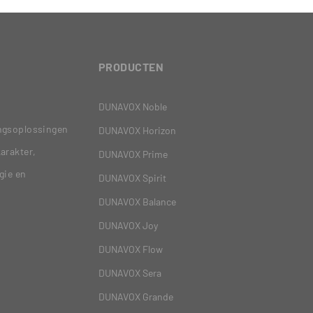
PRODUCTEN
DUNAVOX Noble
ingsoplossingen
DUNAVOX Horizon
arakter,
DUNAVOX Prime
gie en
DUNAVOX Spirit
DUNAVOX Balance
DUNAVOX Joy
DUNAVOX Flow
DUNAVOX Sera
DUNAVOX Grande