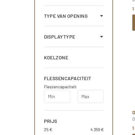
1
TYPE VAN OPENING
DISPLAYTYPE
KOELZONE
FLESSENCAPACITEIT
Flessencapaciteit
D
PRIJS
1
25 €
4 359 €