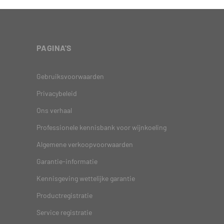
PAGINA'S
Gebruiksvoorwaarden
Privacybeleid
Ons verhaal
Professionele kennisbank voor wijnkoeling
Algemene verkoopvoorwaarden
Garantie-informatie
Kennisgeving wettelijke garantie
Productregistratie
Service registratie