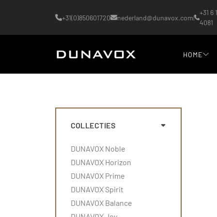
+31 6 
+31(0)850601720
nederland@dunavox.com
|
4081
HOME
COLLECTIES
DUNAVOX Noble
DUNAVOX Horizon
DUNAVOX Prime
DUNAVOX Spirit
DUNAVOX Balance
DUNAVOX Joy