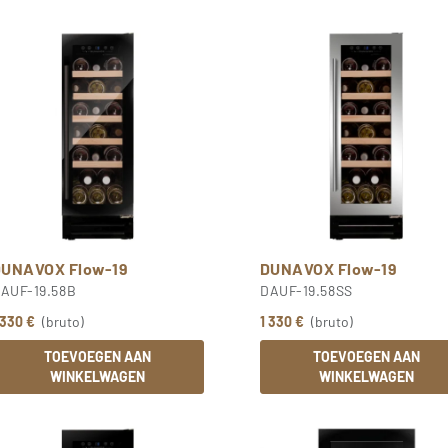
DUNAVOX Flow-19
DUNAVOX Flow-19
AUF-19.58B
DAUF-19.58SS
 330 €
(bruto)
1 330 €
(bruto)
TOEVOEGEN AAN
TOEVOEGEN AAN
WINKELWAGEN
WINKELWAGEN