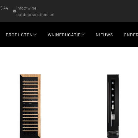
15 44
info@wine-
outdoorsolutions.nl
PRODUCTEN
WIJNEDUCATIE
NIEUWS
ONDE