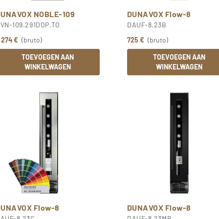
DUNAVOX NOBLE-109
DUNAVOX Flow-8
VN-109.291DOP.TO
DAUF-8.23B
 274 €
(bruto)
725 €
(bruto)
TOEVOEGEN AAN
TOEVOEGEN AAN
WINKELWAGEN
WINKELWAGEN
DUNAVOX Flow-8
DUNAVOX Flow-8
AUF-8.23C
DAUF-8.23MB