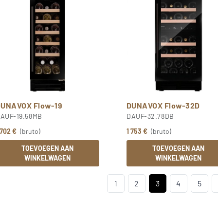
DUNAVOX Flow-19
DUNAVOX Flow-32D
AUF-19.58MB
DAUF-32.78DB
 702 €
(bruto)
1 753 €
(bruto)
TOEVOEGEN AAN
TOEVOEGEN AAN
WINKELWAGEN
WINKELWAGEN
1
2
3
4
5