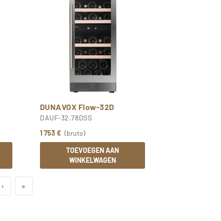
DUNAVOX Flow-32D
DAUF-32.78DSS
1 753 €
(bruto)
TOEVOEGEN AAN
WINKELWAGEN
›
»