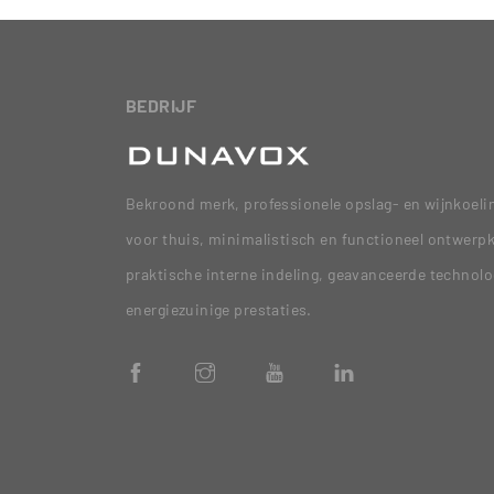
BEDRIJF
Bekroond merk, professionele opslag- en wijnkoel
voor thuis, minimalistisch en functioneel ontwerpk
praktische interne indeling, geavanceerde technolo
energiezuinige prestaties.