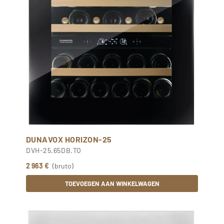
DUNAVOX HORIZON-25
DVH-25.65DB.TO
2 963 €
(bruto)
TOEVOEGEN AAN WINKELWAGEN