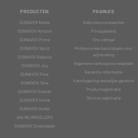
PRODUCTEN
PAGINA'S
DUNAVOX Noble
Gebruiksvoorwaarden
DUNAVOX Horizon
Privacybeleid
DUNAVOX Prime
Ons verhaal
DUNAVOX Spirit
Professionele kennisbank voor
wijnkoeling
DUNAVOX Balance
Algemene verkoopvoorwaarden
DUNAVOX Joy
Garantie-informatie
DUNAVOX Flow
Kennisgeving wettelijke garantie
DUNAVOX Sera
Productregistratie
DUNAVOX Grande
Service registratie
DUNAVOX Home
DUNAVOX Outlet
Alle WIJNKOELERS
DUNAVOX Onderdelen