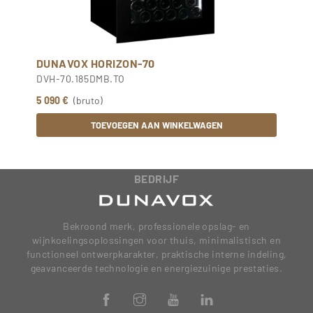
DUNAVOX HORIZON-70
DVH-70.185DMB.TO
5 090 €
(bruto)
TOEVOEGEN AAN WINKELWAGEN
BEDRIJF
Bekroond merk, professionele opslag- en
wijnkoelingsoplossingen voor thuis, minimalistisch en
functioneel ontwerpkarakter, praktische interne indeling,
geavanceerde technologie en energiezuinige prestaties.