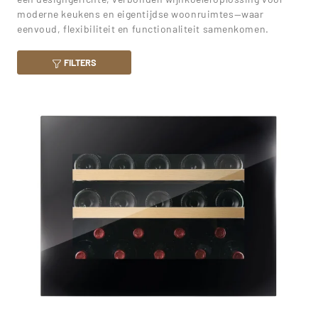
moderne keukens en eigentijdse woonruimtes—waar
eenvoud, flexibiliteit en functionaliteit samenkomen.
FILTERS