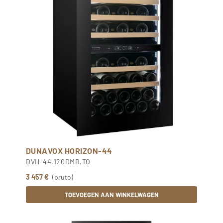
DUNAVOX HORIZON-44
DVH-44.120DMB.TO
3 457 €
(bruto)
TOEVOEGEN AAN WINKELWAGEN