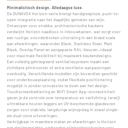
Minimalistisch design. Alledaagse luxe.
De DUNAVOX Horizon-serie brengt handgreeploze, push-to-
open integratie naar het dagelijks genieten van wijn.
Ontworpen voor strakke, architectonische keukens
verdwijnt Horizon naadloos in inbouwkasten, wat zorgt voor
een rustige, ononderbroken uitstraling in een breed scala
aan afwerkingen, waaronder Black, Stainless Steel, Matt
Black, Overlay Panel en aangepaste RAL-kleuren—ideaal
voor maximale flexibiliteit bij maatwerk keukendesigns.
Een volledig geïntegreerd ventilatiesysteem maakt een
zichtbare plintrooster of extra ventilatie-aanpassingen
overbodig. Verschillende modellen zijn bovendien geschikt
voor onderbouwplaatsing, zodat flexibele positionering
mogelijk is zonder concessies te doen aan het design.
Touchscreenbediening en WiFi Smart App-connectiviteit
geven je de controle over temperatuur en verlichting, terwijl
uittrekbare houten leggers en UV-beschermde glasdeuren
zorgen voor stabiele, langdurige wijnopslag in zowel single-
als dual-zone uitvoeringen.
Verkrijgbaar in meerdere maten en afwerkingen is Horizon
een designgerichte, verbonden wijnkoeleroplossing voor