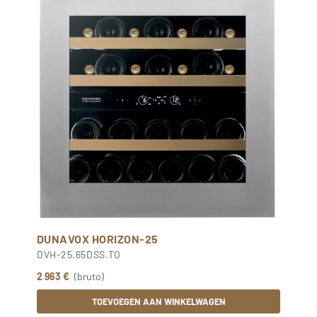
DUNAVOX HORIZON-25
DVH-25.65DSS.TO
2 963 €
(bruto)
TOEVOEGEN AAN WINKELWAGEN