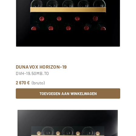
DUNAVOX HORIZON-19
DVH-19.50MB.TO
2 670 €
(bruto)
TOEVOEGEN AAN WINKELWAGEN