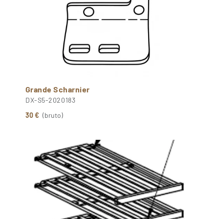
Grande Scharnier
DX-S5-2020183
30 €
(bruto)