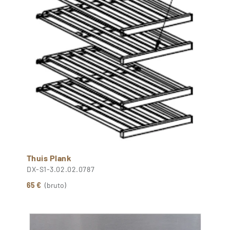
Thuis Plank
DX-S1-3.02.02.0787
65 €
(bruto)