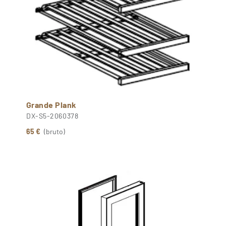
Grande Plank
DX-S5-2060378
65 €
(bruto)