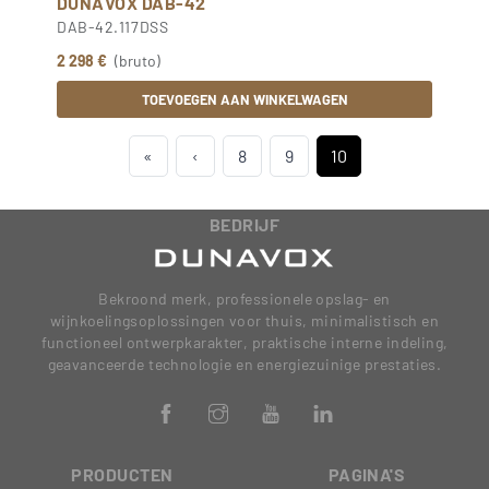
DUNAVOX DAB-42
DAB-42.117DSS
2 298 €
(bruto)
TOEVOEGEN AAN WINKELWAGEN
«
‹
8
9
10
BEDRIJF
Bekroond merk, professionele opslag- en
wijnkoelingsoplossingen voor thuis, minimalistisch en
functioneel ontwerpkarakter, praktische interne indeling,
geavanceerde technologie en energiezuinige prestaties.
PRODUCTEN
PAGINA'S