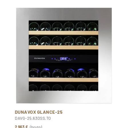
DUNAVOX GLANCE-25
DAVG-25.63DSS.TO
2 963 €
(bruto)