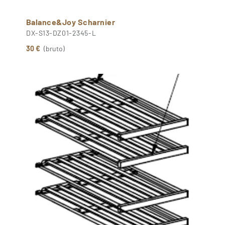
Balance&Joy Scharnier
DX-S13-DZ01-2345-L
30 €
(bruto)