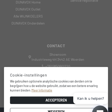
Service registratie
DUNAVOX Home
DUNAVOX Outlet
Alle WIJNKOELERS
DUNAVOX Onderdelen
CONTACT
Showroom
Industrieweg 4H 3442 AE Woerden
+31(0)850601720
nederland@dunavox.com
Cookie-instellingen
We gebruiken optionele analytische cookies van derden om te
begrijpen hoe u de website gebruikt, zodat we een betere ervaring
+31 6 15 44 4081
kunnen bieden.
Meer informatie
info@wine-outdoorsolutions.nl
Kan ik u helpen?
ACCEPTEREN
WEIGEREN