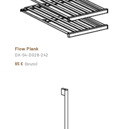
Flow Plank
DX-S4-DG28-242
65 €
(bruto)