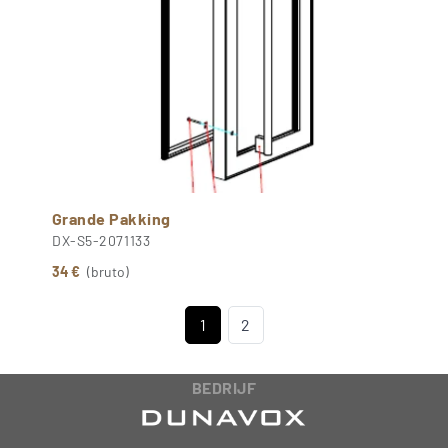
Grande Pakking
DX-S5-2071133
34 €
(bruto)
1
2
BEDRIJF