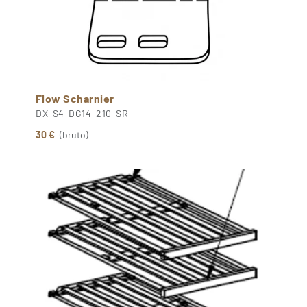
Flow Scharnier
DX-S4-DG14-210-SR
30 €
(bruto)