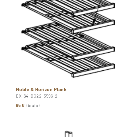
Noble & Horizon Plank
DX-S4-DG22-3596-2
65 €
(bruto)