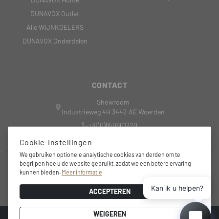
DUNAVOX Outlet
Alle WIJNKOELERS
DUNAVOX Onderdelen
CONTACT
Showroom
Industrieweg 4H 3442 AE Woerden
+31(0)850601720
nederland@dunavox.com
Cookie-instellingen
We gebruiken optionele analytische cookies van derden om te
begrijpen hoe u de website gebruikt, zodat we een betere ervaring
+31 6 15 44 4081
kunnen bieden.
Meer informatie
info@wine-outdoorsolutions.nl
Kan ik u helpen?
ACCEPTEREN
WEIGEREN
© 2026
Ontwerp en Ontwikkeling door
Highsoft