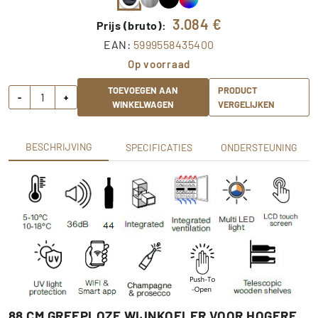
3.084
€
Prijs (bruto):
EAN:
5999558435400
Op voorraad
TOEVOEGEN AAN
PRODUCT
-
+
WINKELWAGEN
VERGELIJKEN
BESCHRIJVING
SPECIFICATIES
ONDERSTEUNING
88 CM GREEPLOZE WIJNKOELER VOOR HOGERE