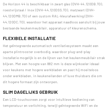
De Horizon 44 is beschikbaar in zwart glas (DVH-44.120DB.TO),
roestvrijstaal / Inox (DVH-44.120DSS.TO), matzwart (DVH-
44.120DMB.TO) of een custom RAL-kleurafwerking (DVH-
44.120DC.TO), waardoor het apparaat naadloos aansluit bij jouw
bestaande keukenmeubilair, apparatuur of kleurenschema.
FLEXIBELE INSTALLATIE
Het geïntegreerde automatisch ventilatiesysteem maakt een
aparte plintrooster overbodig, waardoor plug-and-play
installatie mogelijk is en de lijnen van het keukenmeubilair strak
blijven. Met een hoogte van 882 mm is deze wijnkoeler ideaal
voor keukens met hogere werkbladen en past hij moeiteloos
onder werkbladen, in keukeneilanden of luxe thuisbars die om
dit hogere formaat zijn ontworpen.
SLIM DAGELIJKS GEBRUIK
Een LCD-touchscreen zorgt voor intuïtieve bediening van
temperatuur en verlichting, terwijl geïntegreerde WiFi en de