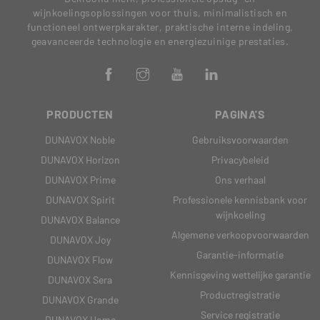
wijnkoelingsoplossingen voor thuis, minimalistisch en
functioneel ontwerpkarakter, praktische interne indeling,
geavanceerde technologie en energiezuinige prestaties.
PRODUCTEN
PAGINA'S
DUNAVOX Noble
Gebruiksvoorwaarden
DUNAVOX Horizon
Privacybeleid
DUNAVOX Prime
Ons verhaal
DUNAVOX Spirit
Professionele kennisbank voor
wijnkoeling
DUNAVOX Balance
Algemene verkoopvoorwaarden
DUNAVOX Joy
Garantie-informatie
DUNAVOX Flow
Kennisgeving wettelijke garantie
DUNAVOX Sera
Productregistratie
DUNAVOX Grande
Service registratie
DUNAVOX Home