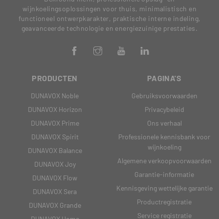
wijnkoelingsoplossingen voor thuis, minimalistisch en
functioneel ontwerpkarakter, praktische interne indeling,
geavanceerde technologie en energiezuinige prestaties.
PRODUCTEN
PAGINA'S
DUNAVOX Noble
Gebruiksvoorwaarden
DUNAVOX Horizon
Privacybeleid
DUNAVOX Prime
Ons verhaal
DUNAVOX Spirit
Professionele kennisbank voor
wijnkoeling
DUNAVOX Balance
Algemene verkoopvoorwaarden
DUNAVOX Joy
Garantie-informatie
DUNAVOX Flow
Kennisgeving wettelijke garantie
DUNAVOX Sera
Productregistratie
DUNAVOX Grande
Service registratie
DUNAVOX Home