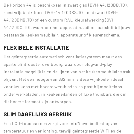
De Horizon 44 is beschikbaar in zwart glas (DVH-44.120DB.TO),
roestvrijstaal / Inox (DVH-44.120DSS.TO), matzwart (DVH-
44.120DMB.TO) of een custom RAL-kleurafwerking (DVH-
44.120DC.TO), waardoor het apparaat naadloos aansluit bij jouw
bestaande keukenmeubilair, apparatuur of kleurenschema.
FLEXIBELE INSTALLATIE
Het geïntegreerde automatisch ventilatiesysteem maakt een
aparte plintrooster overbodig, waardoor plug-and-play
installatie mogelijk is en de lijnen van het keukenmeubilair strak
blijven. Met een hoogte van 882 mm is deze wijnkoeler ideaal
voor keukens met hogere werkbladen en past hij moeiteloos
onder werkbladen, in keukeneilanden of luxe thuisbars die om
dit hogere formaat zijn ontworpen.
SLIM DAGELIJKS GEBRUIK
Een LCD-touchscreen zorgt voor intuïtieve bediening van
temperatuur en verlichting, terwijl geïntegreerde WiFi en de