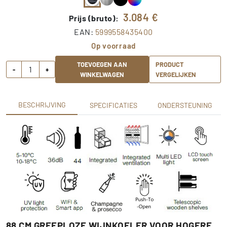
3.084
€
Prijs (bruto):
EAN:
5999558435400
Op voorraad
TOEVOEGEN AAN
PRODUCT
-
+
WINKELWAGEN
VERGELIJKEN
BESCHRIJVING
SPECIFICATIES
ONDERSTEUNING
88 CM GREEPLOZE WIJNKOELER VOOR HOGERE