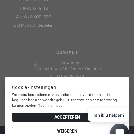
DUNAVOX Outlet
Alle WIJNKOELERS
DUNAVOX Onderdelen
CONTACT
Showroom
Industrieweg 4H 3442 AE Woerden
+31(0)850601720
nederland@dunavox.com
Cookie-instellingen
We gebruiken optionele analytische cookies van derden om te
begrijpen hoe u de website gebruikt, zodat we een betere ervaring
+31 6 15 44 4081
kunnen bieden.
Meer informatie
info@wine-outdoorsolutions.nl
Kan ik u helpen?
ACCEPTEREN
WEIGEREN
© 2026
Ontwerp en Ontwikkeling door
Highsoft