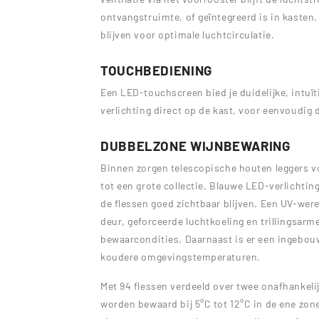
ontvangstruimte, of geïntegreerd is in kasten. 
blijven voor optimale luchtcirculatie.
TOUCHBEDIENING
Een LED-touchscreen bied je duidelijke, intuï
verlichting direct op de kast, voor eenvoudig d
DUBBELZONE WIJNBEWARING
Binnen zorgen telescopische houten leggers vo
tot een grote collectie. Blauwe LED-verlichting 
de flessen goed zichtbaar blijven. Een UV-we
deur, geforceerde luchtkoeling en trillingsar
bewaarcondities. Daarnaast is er een ingebouw
koudere omgevingstemperaturen.
Met 94 flessen verdeeld over twee onafhankel
worden bewaard bij 5°C tot 12°C in de ene zone,