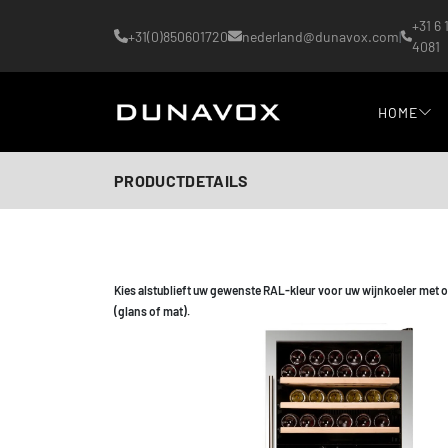
+31 6 
+31(0)850601720
nederland@dunavox.com
|
4081
HOME
PRODUCTDETAILS
Kies alstublieft uw gewenste RAL-kleur voor uw wijnkoeler met 
(glans of mat).