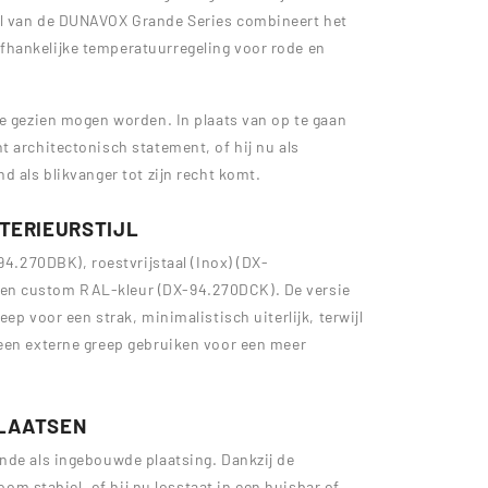
el van de DUNAVOX Grande Series combineert het
hankelijke temperatuurregeling voor rode en
ie gezien mogen worden. In plaats van op te gaan
t architectonisch statement, of hij nu als
d als blikvanger tot zijn recht komt.
NTERIEURSTIJL
94.270DBK), roestvrijstaal (Inox) (DX-
en custom RAL-kleur (DX-94.270DCK). De versie
ep voor een strak, minimalistisch uiterlijk, terwijl
 een externe greep gebruiken voor een meer
PLAATSEN
nde als ingebouwde plaatsing. Dankzij de
room stabiel, of hij nu losstaat in een huisbar of