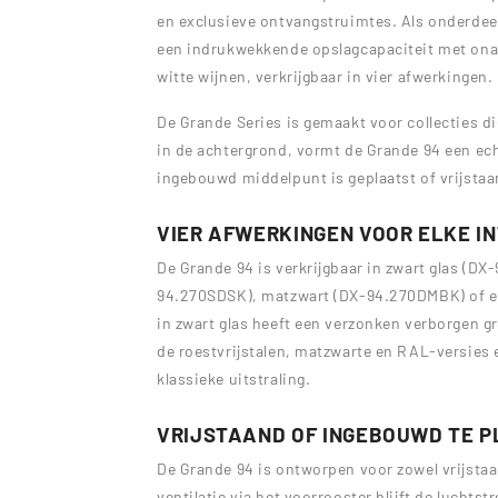
en exclusieve ontvangstruimtes. Als onderde
een indrukwekkende opslagcapaciteit met onaf
witte wijnen, verkrijgbaar in vier afwerkingen.
De Grande Series is gemaakt voor collecties d
in de achtergrond, vormt de Grande 94 een ech
ingebouwd middelpunt is geplaatst of vrijstaan
VIER AFWERKINGEN VOOR ELKE I
De Grande 94 is verkrijgbaar in zwart glas (DX-
94.270SDSK), matzwart (DX-94.270DMBK) of e
in zwart glas heeft een verzonken verborgen gre
de roestvrijstalen, matzwarte en RAL-versies
klassieke uitstraling.
VRIJSTAAND OF INGEBOUWD TE 
De Grande 94 is ontworpen voor zowel vrijstaa
ventilatie via het voorrooster blijft de luchtst