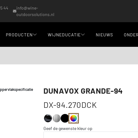
15 44
info@wine-
outdoorsolutions.nl
PRODUCTEN
WIJNEDUCATIE
NIEUWS
ONDE
DUNAVOX GRANDE-94
oppervlakspecificatie
DX-94.270DCK
Geef de gewenste kleur op