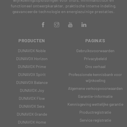
wijnkoelingsoplossingen voor thuis, minimalistisch en
functioneel ontwerpkarakter, praktische interne indeling,
geavanceerde technologie en energiezuinige prestaties.
PRODUCTEN
PAGINA'S
DUNAVOX Noble
Gebruiksvoorwaarden
DUNAVOX Horizon
Privacybeleid
DUNAVOX Prime
Ons verhaal
DUNAVOX Spirit
Professionele kennisbank voor
wijnkoeling
DUNAVOX Balance
Algemene verkoopvoorwaarden
DUNAVOX Joy
Garantie-informatie
DUNAVOX Flow
Kennisgeving wettelijke garantie
DUNAVOX Sera
Productregistratie
DUNAVOX Grande
Service registratie
DUNAVOX Home