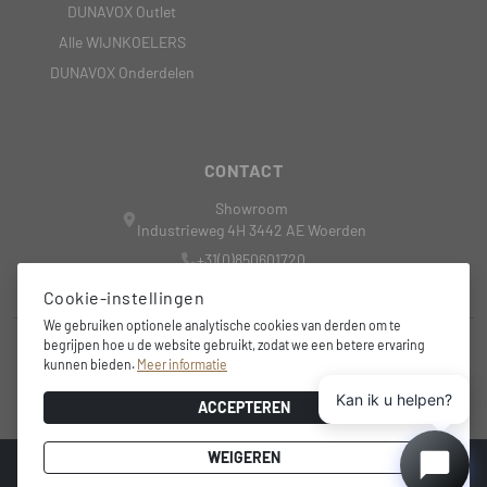
DUNAVOX Outlet
Alle WIJNKOELERS
DUNAVOX Onderdelen
CONTACT
Showroom
Industrieweg 4H 3442 AE Woerden
+31(0)850601720
nederland@dunavox.com
Cookie-instellingen
We gebruiken optionele analytische cookies van derden om te
begrijpen hoe u de website gebruikt, zodat we een betere ervaring
+31 6 15 44 4081
kunnen bieden.
Meer informatie
info@wine-outdoorsolutions.nl
Kan ik u helpen?
ACCEPTEREN
WEIGEREN
© 2026
Ontwerp en Ontwikkeling door
Highsoft