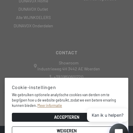
DUNAVOX Home
DUNAVOX Outlet
Alle WIJNKOELERS
DUNAVOX Onderdelen
CONTACT
Showroom
Industrieweg 4H 3442 AE Woerden
+31(0)850601720
nederland@dunavox.com
Cookie-instellingen
We gebruiken optionele analytische cookies van derden om te
begrijpen hoe u de website gebruikt, zodat we een betere ervaring
+31 6 15 44 4081
kunnen bieden.
Meer informatie
info@wine-outdoorsolutions.nl
Kan ik u helpen?
ACCEPTEREN
WEIGEREN