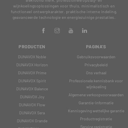
Bekroond merk, professionele opslag- en
wijnkoelingsoplossingen voor thuis, minimalistisch en
functioneel ontwerpkarakter, praktische interne indeling,
geavanceerde technologie en energiezuinige prestaties.
PRODUCTEN
PAGINA'S
DUNAVOX Noble
Gebruiksvoorwaarden
DUNAVOX Horizon
Privacybeleid
DUNAVOX Prime
Ons verhaal
DUNAVOX Spirit
Professionele kennisbank voor
wijnkoeling
DUNAVOX Balance
Algemene verkoopvoorwaarden
DUNAVOX Joy
Garantie-informatie
DUNAVOX Flow
Kennisgeving wettelijke garantie
DUNAVOX Sera
Productregistratie
DUNAVOX Grande
Service registratie